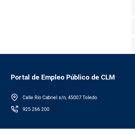
Portal de Empleo Público de CLM
Información de la institución
Calle Río Cabriel s/n, 45007 Toledo.
925 266 200
Menú legal