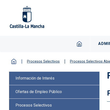
Pasar al contenido principal
Navegación p
ADMI
Procesos Selectivos
Procesos Selectivos Abi
Menú lateral Procesos selectiv
Información de Interés
Ofertas de Empleo Público
Procesos Selectivos