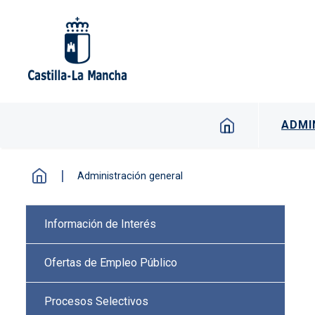
Pasar al contenido principal
Navegación p
ADMI
Administración general
Menú lateral Procesos selectiv
Información de Interés
Ofertas de Empleo Público
Procesos Selectivos