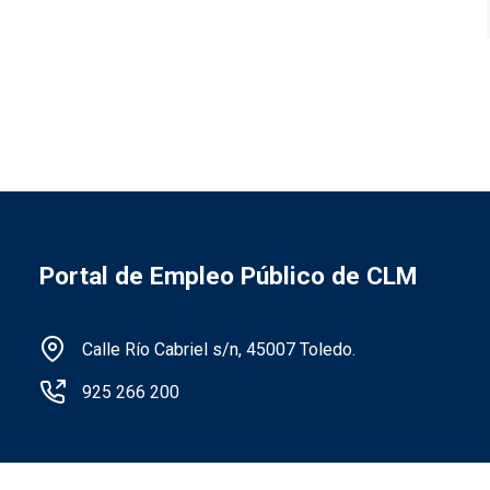
Portal de Empleo Público de CLM
Información de la institución
Calle Río Cabriel s/n, 45007 Toledo.
925 266 200
Menú legal