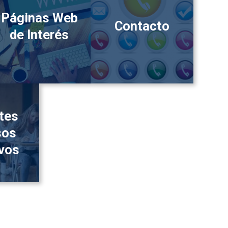
Páginas Web
Contacto
de Interés
tes
sos
ivos