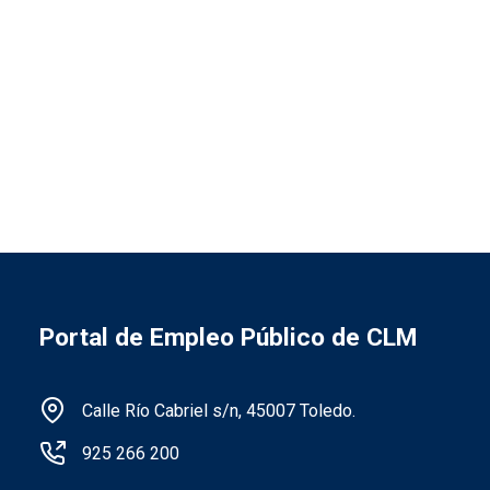
Portal de Empleo Público de CLM
Información de la institución
Calle Río Cabriel s/n, 45007 Toledo.
925 266 200