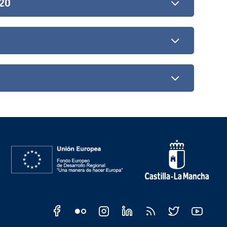
20
CM