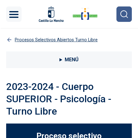
Pasar al contenido principal
Procesos Selectivos Abiertos Turno Libre
Menú lateral Procesos selectivos
MENÚ
2023-2024 - Cuerpo
SUPERIOR - Psicología -
Turno Libre
Proceso selectivo