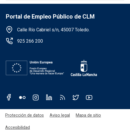
Portal de Empleo Público de CLM
Información de la institución
Calle Río Cabriel s/n, 45007 Toledo.
925 266 200
Redes sociales JCCM
Menú legal
Protección de datos
Aviso legal
Mapa de sitio
Accesibilidad