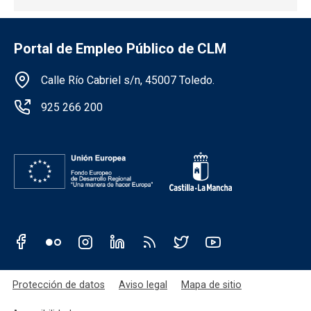
Portal de Empleo Público de CLM
Información de la institución
Calle Río Cabriel s/n, 45007 Toledo.
925 266 200
Redes sociales JCCM
Menú legal
Protección de datos
Aviso legal
Mapa de sitio