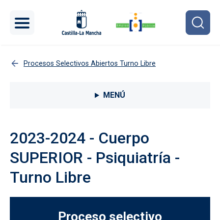
Pasar al contenido principal
Procesos Selectivos Abiertos Turno Libre
Menú lateral Procesos selectivos
MENÚ
2023-2024 - Cuerpo
SUPERIOR - Psiquiatría -
Turno Libre
Proceso selectivo