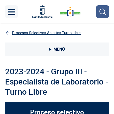
Pasar al contenido principal
Procesos Selectivos Abiertos Turno Libre
Menú lateral Procesos selectivos
MENÚ
2023-2024 - Grupo III -
Especialista de Laboratorio -
Turno Libre
Proceso selectivo