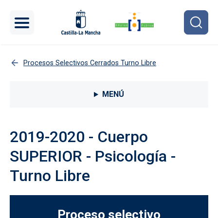
Pasar al contenido principal
Procesos Selectivos Cerrados Turno Libre
Menú lateral Procesos selectivos
MENÚ
2019-2020 - Cuerpo
SUPERIOR - Psicología -
Turno Libre
Proceso selectivo