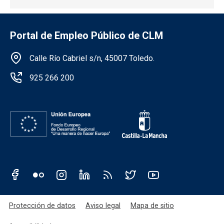
Portal de Empleo Público de CLM
Información de la institución
Calle Río Cabriel s/n, 45007 Toledo.
925 266 200
Redes sociales JCCM
Menú legal
Protección de datos
Aviso legal
Mapa de sitio