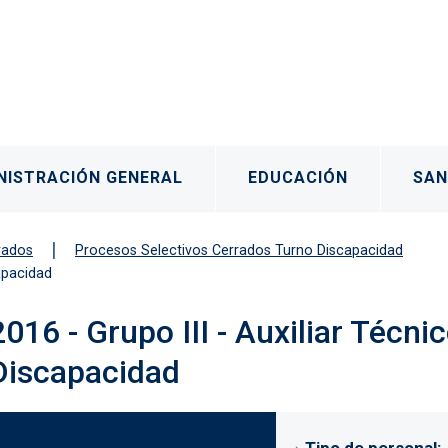
rincipal
NISTRACIÓN GENERAL
EDUCACIÓN
SAN
rados
Procesos Selectivos Cerrados Turno Discapacidad
capacidad
os
2016 - Grupo III - Auxiliar Técni
Discapacidad