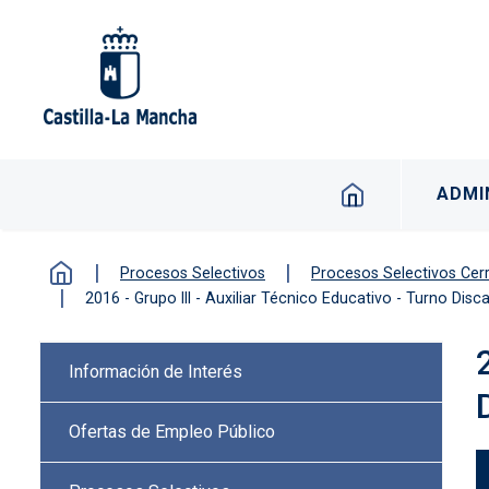
Pasar al contenido principal
Navegación p
ADMI
Procesos Selectivos
Procesos Selectivos Cer
2016 - Grupo III - Auxiliar Técnico Educativo - Turno Dis
Menú lateral Procesos selectiv
Información de Interés
Ofertas de Empleo Público