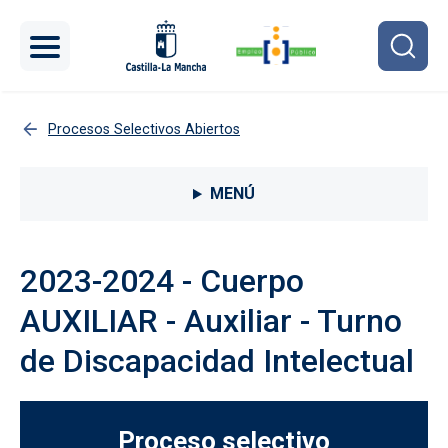
Pasar al contenido principal
Procesos Selectivos Abiertos
Menú lateral Procesos selectivos
MENÚ
2023-2024 - Cuerpo
AUXILIAR - Auxiliar - Turno
de Discapacidad Intelectual
Proceso selectivo