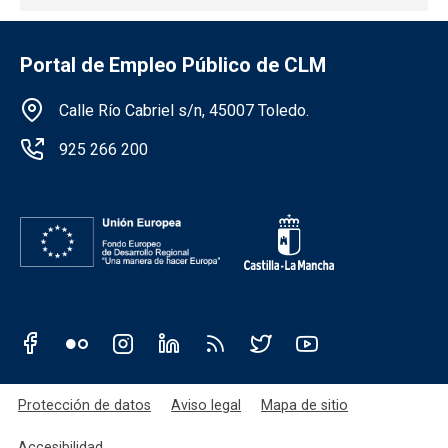
Portal de Empleo Público de CLM
Información de la institución
Calle Río Cabriel s/n, 45007 Toledo.
925 266 200
Redes sociales JCCM
Menú legal
Protección de datos
Aviso legal
Mapa de sitio
Accesibilidad