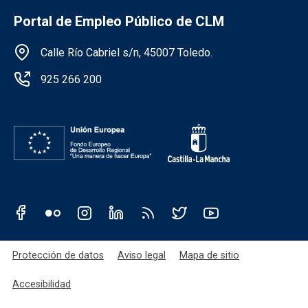
Portal de Empleo Público de CLM
Información de la institución
Calle Río Cabriel s/n, 45007 Toledo.
925 266 200
Redes sociales JCCM
Menú legal
Protección de datos
Aviso legal
Mapa de sitio
Accesibilidad