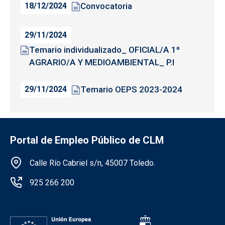
Convocatoria
18/12/2024
29/11/2024
Temario individualizado_ OFICIAL/A 1ª
AGRARIO/A Y MEDIOAMBIENTAL_ P.I
Temario OEPS 2023-2024
29/11/2024
Portal de Empleo Público de CLM
Información de la institución
Calle Río Cabriel s/n, 45007 Toledo.
925 266 200