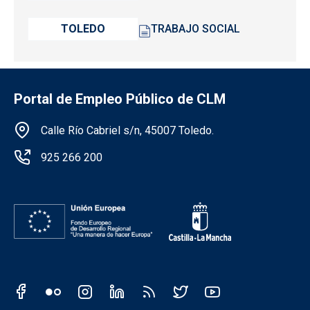
TOLEDO
TRABAJO SOCIAL
Portal de Empleo Público de CLM
Información de la institución
Calle Río Cabriel s/n, 45007 Toledo.
925 266 200
Redes sociales JCCM