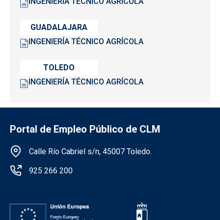
INGENIERÍA TÉCNICO AGRÍCOLA
GUADALAJARA
INGENIERÍA TÉCNICO AGRÍCOLA
TOLEDO
INGENIERÍA TÉCNICO AGRÍCOLA
Portal de Empleo Público de CLM
Información de la institución
Calle Río Cabriel s/n, 45007 Toledo.
925 266 200