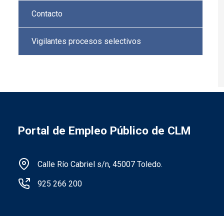
Contacto
Vigilantes procesos selectivos
Portal de Empleo Público de CLM
Información de la institución
Calle Río Cabriel s/n, 45007 Toledo.
925 266 200