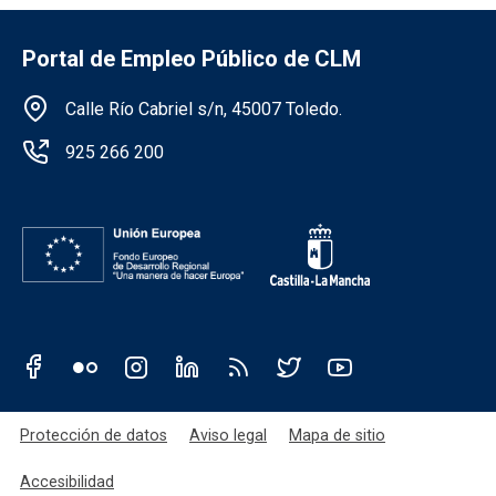
Portal de Empleo Público de CLM
Información de la institución
Calle Río Cabriel s/n, 45007 Toledo.
925 266 200
Redes sociales JCCM
Menú legal
Protección de datos
Aviso legal
Mapa de sitio
Accesibilidad